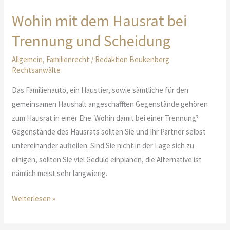
Geburtsname
und
Wohin mit dem Hausrat bei
Familienname
Trennung und Scheidung
entsteht
Allgemein
,
Familienrecht
/
Redaktion Beukenberg
Rechtsanwälte
Das Familienauto, ein Haustier, sowie sämtliche für den
gemeinsamen Haushalt angeschafften Gegenstände gehören
zum Hausrat in einer Ehe. Wohin damit bei einer Trennung?
Gegenstände des Hausrats sollten Sie und Ihr Partner selbst
untereinander aufteilen. Sind Sie nicht in der Lage sich zu
einigen, sollten Sie viel Geduld einplanen, die Alternative ist
nämlich meist sehr langwierig.
Wohin
Weiterlesen »
mit
dem