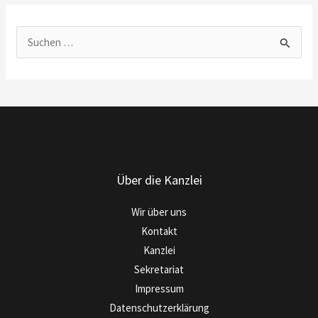
S
u
c
h
e
n
n
Über die Kanzlei
a
c
Wir über uns
h
Kontakt
:
Kanzlei
Sekretariat
Impressum
Datenschutzerklärung