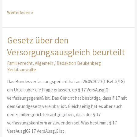
Anspruch
Weiterlesen »
auf
Abfindung
Gesetz über den
Versorgungsausgleich beurteilt
Familienrecht
,
Allgemein
/
Redaktion Beukenberg
Rechtsanwälte
Das Bundesverfassungsgericht hat am 26.05.2020 (1 BvL 5/18)
ein Urteil über die Frage erlassen, ob § 17 VersAusglG
verfassungsgemäß ist. Das Gericht hat bestätigt, dass § 17 mit
dem Grundgesetz vereinbar ist. Gleichzeitig hat es aber auch
den Familiengerichten aufgegeben, dass der § 17
verfassungskonform anzuwenden sei. Was bestimmt § 17
VersAusglG? 17 VersAusglG ist