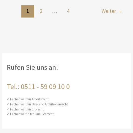
Hausrat
1
2
…
4
Weiter
→
bei
Trennung
und
Scheidung
Rufen Sie uns an!
Tel.: 0511 ‑ 59 09 10 0
Fachanwalt für Arbeitsrecht
Fachanwalt für Bau- und Architektenrecht
Fachanwalt für Erbrecht
Fachanwältin für Familienrecht