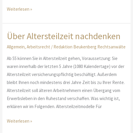
Gesetz
Weiterlesen »
über
den
Versorgungsausgleich
Über Altersteilzeit nachdenken
beurteilt
Allgemein
,
Arbeitsrecht
/
Redaktion Beukenberg Rechtsanwälte
Ab 55 können Sie in Altersteilzeit gehen, Voraussetzung: Sie
waren innerhalb der letzten 5 Jahre (1080 Kalendertage) vor der
Altersteilzeit versicherungspflichtig beschäftigt. Außerdem
bleibt Ihnen noch mindestens drei Jahre Zeit bis zu Ihrer Rente.
Altersteilzeit soll älteren Arbeitnehmern einen Übergang vom
Erwerbsleben in den Ruhestand verschaffen. Was wichtig ist,
erklären wir im Folgenden. Altersteilzeitmodelle Für
Über
Weiterlesen »
Altersteilzeit