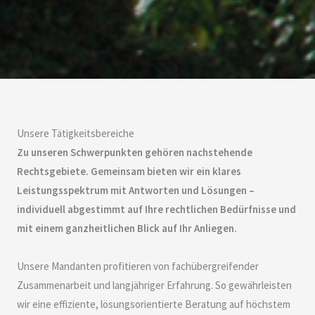
Unsere Tätigkeitsbereiche
Zu unseren Schwerpunkten gehören nachstehende
Rechtsgebiete. Gemeinsam bieten wir ein klares
Leistungsspektrum mit Antworten und Lösungen –
individuell abgestimmt auf Ihre rechtlichen Bedürfnisse und
mit einem ganzheitlichen Blick auf Ihr Anliegen.
Unsere Mandanten profitieren von fachübergreifender
Zusammenarbeit und langjähriger Erfahrung. So gewährleisten
wir eine effiziente, lösungsorientierte Beratung auf höchstem