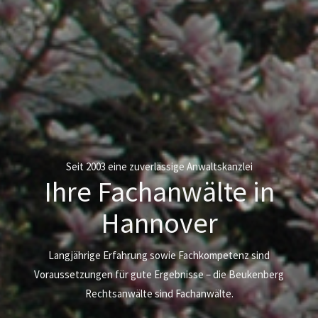
Seit 2003 eine zuverlässige Anwaltskanzlei
Ihre Fachanwälte in
Hannover
Langjährige Erfahrung sowie Fachkompetenz sind
Voraussetzungen für gute Ergebnisse – die Beukenberg
Rechtsanwälte sind Fachanwälte.