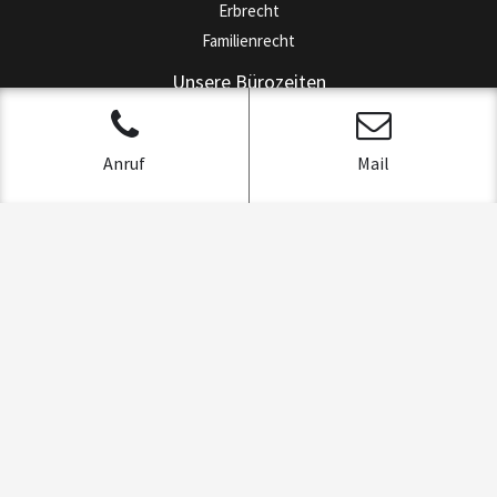
Erbrecht
Familienrecht
Unsere Bürozeiten
Mo
8 – 13 + 14 – 17:30 Uhr
Di – Do
8 – 13 + 14 – 17 Uhr
Anruf
Mail
Fr
8 – 14 Uhr
Schnelle Terminvergabe
Kanzlei in Bahnhofsnähe
Nahe der hiesigen Gerichte
Uhlemeyerstraße 13