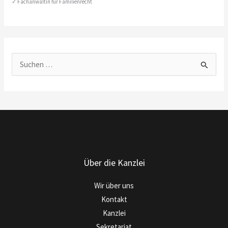
Fachanwältin für Familienrecht
S
u
c
h
e
n
n
Über die Kanzlei
a
c
Wir über uns
h
Kontakt
:
Kanzlei
Sekretariat