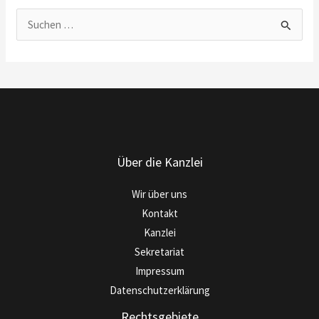
S
u
c
h
e
n
n
Über die Kanzlei
a
c
Wir über uns
h
Kontakt
:
Kanzlei
Sekretariat
Impressum
Datenschutzerklärung
Rechtsgebiete